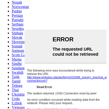
Nepali
Norwegian
Pashto
Persian
Punjabi
Serbian
Sesotho
Sinhala
Slovak
Slovenian
Somali
Samoan
Scots Gaelic
Shona
Sindhi
Sundanese
Swahili
Tajik
Tamil
Telugu
Thai
Ukrainian
Urdu
Uzbek
Vietnamese