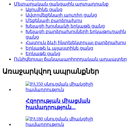
Մետաղական ցանցային արտադրանք
Ալյումինե ցանց
Ավտոմեքենայի աուդիո ցանց
Մեքենայի բարձրախոս
Խելացի խոսնակի երկաթե ցանց
Խելացի բարձրախոսների երկաթուղային
ցանց
Հատուկ ձևի ինտելեկտուալ բարձրախոս
Երկաթե և պլաստիկե ցանց
Երկաթե ցանց
Ունիվերսալ ճանապարհորդական ադապտեր
Առաջարկվող ապրանքներ
Հզորության միացման
համադրություն...