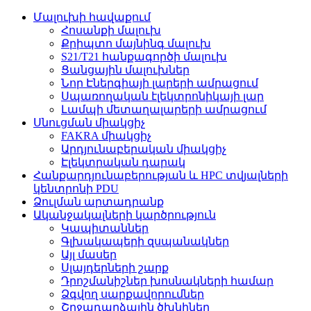
Մալուխի հավաքում
Հոսանքի մալուխ
Քրիպտո մայնինգ մալուխ
S21/T21 հանքագործի մալուխ
Ցանցային մալուխներ
Նոր Էներգիայի լարերի ամրացում
Սպառողական էլեկտրոնիկայի լար
Լամպի մետաղալարերի ամրացում
Սնուցման միակցիչ
FAKRA միակցիչ
Արդյունաբերական միակցիչ
Էլեկտրական դարակ
Հանքարդյունաբերության և HPC տվյալների
կենտրոնի PDU
Ձուլման արտադրանք
Ականջակալների կարծրություն
Կապիտաններ
Գլխակապերի զսպանակներ
Այլ մասեր
Սլայդերների շարք
Դրոշմանիշներ խոսնակների համար
Ձգվող սարքավորումներ
Շրջադարձային ծխնիներ