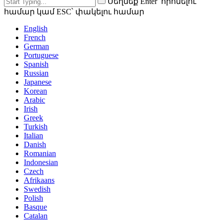
Սեղմեք Enter՝ որոնելու
համար կամ ESC՝ փակելու համար
English
French
German
Portuguese
Spanish
Russian
Japanese
Korean
Arabic
Irish
Greek
Turkish
Italian
Danish
Romanian
Indonesian
Czech
Afrikaans
Swedish
Polish
Basque
Catalan