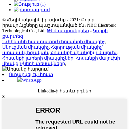
© Հեղինակային իրավունք - 2021։ Բոլոր
իրավունքները պաշտպանված են։ NBC Electronic
Technological Co., Ltd.
Թեժ ապրանքներ
-
Կայքի
քարտեզ
2-փինանի հաստատուն հոսանքի միակցիչ
,
Սնուցման միակցիչ
,
Հզորության միակցիչ՝
արական, իգական
,
Հոսանքի միակցիչի մալուխ
,
Հոսանքի լարերի միակցիչներ
,
Հոսանքի մալուխի
միակցիչների տեսակները
,
Ուղարկել էլ. փոստ
WhatsApp
Linkedin-ի հետևորդներ
x