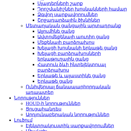
Սլայդերների շարք
Դրոշմանիշներ խոսնակների համար
Ձգվող սարքավորումներ
Շրջադարձային ծխնիներ
Մետաղական ցանցային արտադրանք
Ալյումինե ցանց
Ավտոմեքենայի աուդիո ցանց
Մեքենայի բարձրախոս
Խելացի խոսնակի երկաթե ցանց
Խելացի բարձրախոսների
երկաթուղային ցանց
Հատուկ ձևի ինտելեկտուալ
բարձրախոս
Երկաթե և պլաստիկե ցանց
Երկաթե ցանց
Ունիվերսալ ճանապարհորդական
ադապտեր
Նորություններ
HOUD-ի նորություններ
Ցուցահանդես
Արդյունաբերական նորություններ
Լուծում
Էլեկտրակուստիկ սարքավորումներ