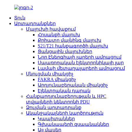
Տուն
Արտադրանքներ
Մալուխի հավաքում
Հոսանքի մալուխ
Քրիպտո մայնինգ մալուխ
S21/T21 հանքագործի մալուխ
Ցանցային մալուխներ
Նոր Էներգիայի լարերի ամրացում
Սպառողական էլեկտրոնիկայի լար
Լամպի մետաղալարերի ամրացում
Սնուցման միակցիչ
FAKRA միակցիչ
Արդյունաբերական միակցիչ
Էլեկտրական դարակ
Հանքարդյունաբերության և HPC
տվյալների կենտրոնի PDU
Ձուլման արտադրանք
Ականջակալների կարծրություն
Կապիտաններ
Գլխակապերի զսպանակներ
Այլ մասեր