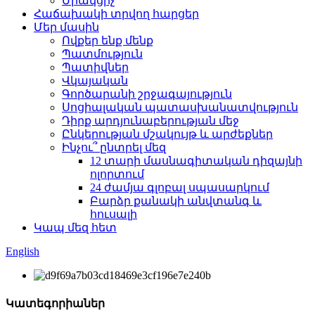
Միակցիչ
Հաճախակի տրվող հարցեր
Մեր մասին
Ովքեր ենք մենք
Պատմություն
Պատիվներ
Վկայական
Գործարանի շրջագայություն
Սոցիալական պատասխանատվություն
Դիրք արդյունաբերության մեջ
Ընկերության մշակույթ և արժեքներ
Ինչու՞ ընտրել մեզ
12 տարի մասնագիտական ​​դիզայնի
ոլորտում
24 ժամյա գլոբալ սպասարկում
Բարձր քանակի անվտանգ և
հուսալի
Կապ մեզ հետ
English
Կատեգորիաներ