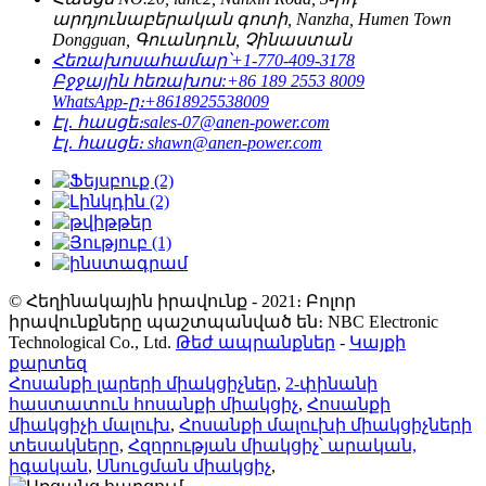
արդյունաբերական գոտի, Nanzha, Humen Town
Dongguan, Գուանդուն, Չինաստան
Հեռախոսահամար՝
+1-770-409-3178
Բջջային հեռախոս:
+86 189 2553 8009
WhatsApp-ը։
+8618925538009
Էլ․ հասցե։
sales-07@anen-power.com
Էլ․ հասցե։
shawn@anen-power.com
© Հեղինակային իրավունք - 2021։ Բոլոր
իրավունքները պաշտպանված են։ NBC Electronic
Technological Co., Ltd.
Թեժ ապրանքներ
-
Կայքի
քարտեզ
Հոսանքի լարերի միակցիչներ
,
2-փինանի
հաստատուն հոսանքի միակցիչ
,
Հոսանքի
միակցիչի մալուխ
,
Հոսանքի մալուխի միակցիչների
տեսակները
,
Հզորության միակցիչ՝ արական,
իգական
,
Սնուցման միակցիչ
,