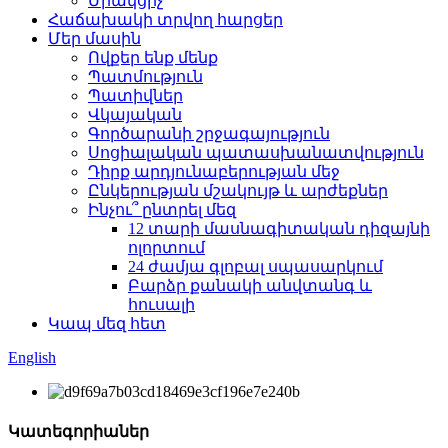
Միակցիչ
Հաճախակի տրվող հարցեր
Մեր մասին
Ովքեր ենք մենք
Պատմություն
Պատիվներ
Վկայական
Գործարանի շրջագայություն
Սոցիալական պատասխանատվություն
Դիրք արդյունաբերության մեջ
Ընկերության մշակույթ և արժեքներ
Ինչու՞ ընտրել մեզ
12 տարի մասնագիտական ​​դիզայնի
ոլորտում
24 ժամյա գլոբալ սպասարկում
Բարձր քանակի անվտանգ և
հուսալի
Կապ մեզ հետ
English
Կատեգորիաներ