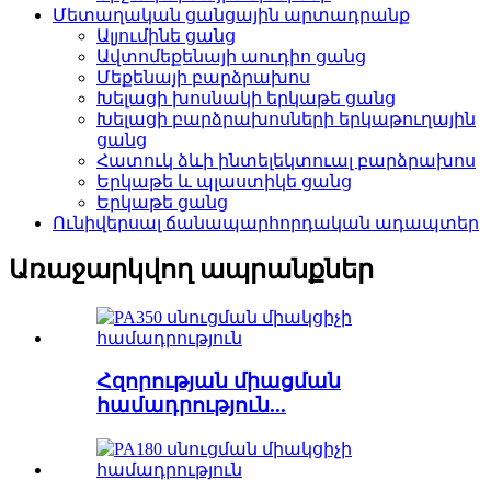
Մետաղական ցանցային արտադրանք
Ալյումինե ցանց
Ավտոմեքենայի աուդիո ցանց
Մեքենայի բարձրախոս
Խելացի խոսնակի երկաթե ցանց
Խելացի բարձրախոսների երկաթուղային
ցանց
Հատուկ ձևի ինտելեկտուալ բարձրախոս
Երկաթե և պլաստիկե ցանց
Երկաթե ցանց
Ունիվերսալ ճանապարհորդական ադապտեր
Առաջարկվող ապրանքներ
Հզորության միացման
համադրություն...