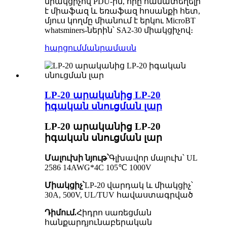
միակցիչով PDU-ին, որը համատեղելի
է միաֆազ և եռաֆազ հոսանքի հետ,
մյուս կողմը միանում է երկու MicroBT
whatsminers-ներին՝ SA2-30 միակցիչով։
հարցում
մանրամասն
LP-20 արականից LP-20
իգական սնուցման լար
LP-20 արականից LP-20
իգական սնուցման լար
Մալուխի նյութ՝
Գլխավոր մալուխ՝ UL
2586 14AWG*4C 105℃ 1000V
Միակցիչ՝
LP-20 վարդակ և միակցիչ՝
30A, 500V, UL/TUV հավաստագրված
Դիմում.
Հիդրո սառեցման
հանքարդյունաբերական