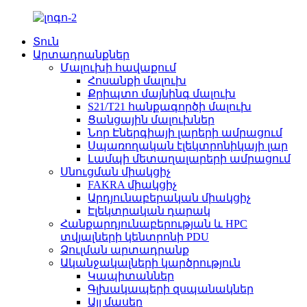
Տուն
Արտադրանքներ
Մալուխի հավաքում
Հոսանքի մալուխ
Քրիպտո մայնինգ մալուխ
S21/T21 հանքագործի մալուխ
Ցանցային մալուխներ
Նոր Էներգիայի լարերի ամրացում
Սպառողական էլեկտրոնիկայի լար
Լամպի մետաղալարերի ամրացում
Սնուցման միակցիչ
FAKRA միակցիչ
Արդյունաբերական միակցիչ
Էլեկտրական դարակ
Հանքարդյունաբերության և HPC
տվյալների կենտրոնի PDU
Ձուլման արտադրանք
Ականջակալների կարծրություն
Կապիտաններ
Գլխակապերի զսպանակներ
Այլ մասեր