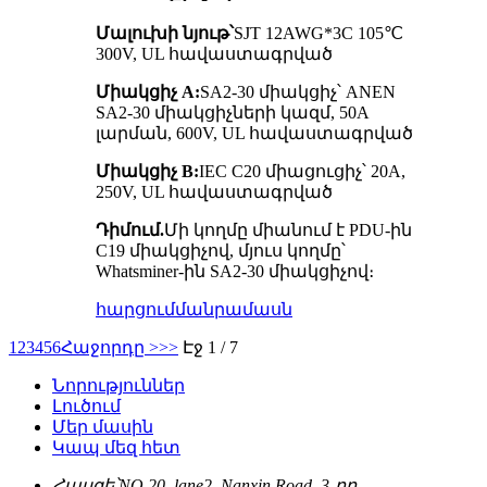
Մալուխի նյութ՝
SJT 12AWG*3C 105℃
300V, UL հավաստագրված
Միակցիչ A:
SA2-30 միակցիչ՝ ANEN
SA2-30 միակցիչների կազմ, 50A
լարման, 600V, UL հավաստագրված
Միակցիչ B:
IEC C20 միացուցիչ՝ 20A,
250V, UL հավաստագրված
Դիմում.
Մի կողմը միանում է PDU-ին
C19 միակցիչով, մյուս կողմը՝
Whatsminer-ին SA2-30 միակցիչով։
հարցում
մանրամասն
1
2
3
4
5
6
Հաջորդը >
>>
Էջ 1 / 7
Նորություններ
Լուծում
Մեր մասին
Կապ մեզ հետ
Հասցե՝
NO.20, lane2, Nanxin Road, 3-րդ