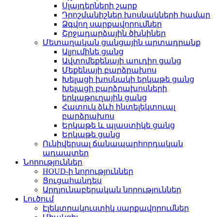
Սլայդերների շարք
Դրոշմանիշներ խոսնակների համար
Ձգվող սարքավորումներ
Շրջադարձային ծխնիներ
Մետաղական ցանցային արտադրանք
Ալյումինե ցանց
Ավտոմեքենայի աուդիո ցանց
Մեքենայի բարձրախոս
Խելացի խոսնակի երկաթե ցանց
Խելացի բարձրախոսների
երկաթուղային ցանց
Հատուկ ձևի ինտելեկտուալ
բարձրախոս
Երկաթե և պլաստիկե ցանց
Երկաթե ցանց
Ունիվերսալ ճանապարհորդական
ադապտեր
Նորություններ
HOUD-ի նորություններ
Ցուցահանդես
Արդյունաբերական նորություններ
Լուծում
Էլեկտրակուստիկ սարքավորումներ