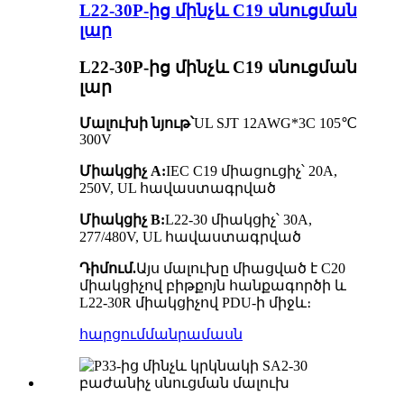
L22-30P-ից մինչև C19 սնուցման
լար
L22-30P-ից մինչև C19 սնուցման
լար
Մալուխի նյութ՝
UL SJT 12AWG*3C 105℃
300V
Միակցիչ A:
IEC C19 միացուցիչ՝ 20A,
250V, UL հավաստագրված
Միակցիչ B:
L22-30 միակցիչ՝ 30A,
277/480V, UL հավաստագրված
Դիմում.
Այս մալուխը միացված է C20
միակցիչով բիթքոյն հանքագործի և
L22-30R միակցիչով PDU-ի միջև։
հարցում
մանրամասն