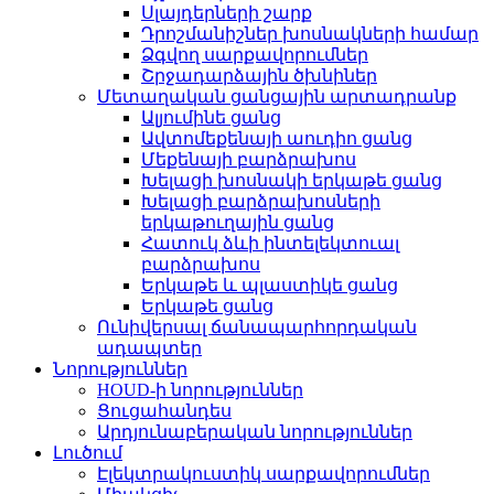
Սլայդերների շարք
Դրոշմանիշներ խոսնակների համար
Ձգվող սարքավորումներ
Շրջադարձային ծխնիներ
Մետաղական ցանցային արտադրանք
Ալյումինե ցանց
Ավտոմեքենայի աուդիո ցանց
Մեքենայի բարձրախոս
Խելացի խոսնակի երկաթե ցանց
Խելացի բարձրախոսների
երկաթուղային ցանց
Հատուկ ձևի ինտելեկտուալ
բարձրախոս
Երկաթե և պլաստիկե ցանց
Երկաթե ցանց
Ունիվերսալ ճանապարհորդական
ադապտեր
Նորություններ
HOUD-ի նորություններ
Ցուցահանդես
Արդյունաբերական նորություններ
Լուծում
Էլեկտրակուստիկ սարքավորումներ