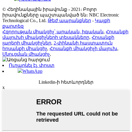
© Հեղինակային իրավունք - 2021։ Բոլոր
իրավունքները պաշտպանված են։ NBC Electronic
Technological Co., Ltd.
Թեժ ապրանքներ
-
Կայքի
քարտեզ
Հզորության միակցիչ՝ արական, իգական
,
Հոսանքի
մալուխի միակցիչների տեսակները
,
Հոսանքի
լարերի միակցիչներ
,
2-փինանի հաստատուն
հոսանքի միակցիչ
,
Հոսանքի միակցիչի մալուխ
,
Սնուցման միակցիչ
,
Ուղարկել էլ. փոստ
WhatsApp
Linkedin-ի հետևորդներ
x