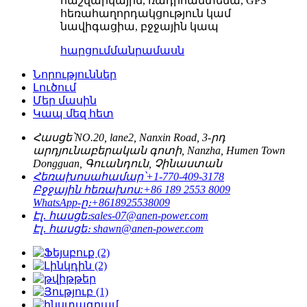
հաշվարկային, ռադիոանտենա, GPS
հեռահաղորդակցություն կամ
նավիգացիա, բջջային կապ
հարցում
մանրամասն
Նորություններ
Լուծում
Մեր մասին
Կապ մեզ հետ
Հասցե՝
NO.20, lane2, Nanxin Road, 3-րդ
արդյունաբերական գոտի, Nanzha, Humen Town
Dongguan, Գուանդուն, Չինաստան
Հեռախոսահամար՝
+1-770-409-3178
Բջջային հեռախոս:
+86 189 2553 8009
WhatsApp-ը։
+8618925538009
Էլ․ հասցե։
sales-07@anen-power.com
Էլ․ հասցե։
shawn@anen-power.com