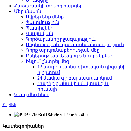
Միակցիչ
Հաճախակի տրվող հարցեր
Մեր մասին
Ովքեր ենք մենք
Պատմություն
Պատիվներ
Վկայական
Գործարանի շրջագայություն
Սոցիալական պատասխանատվություն
Դիրք արդյունաբերության մեջ
Ընկերության մշակույթ և արժեքներ
Ինչու՞ ընտրել մեզ
12 տարի մասնագիտական ​​դիզայնի
ոլորտում
24 ժամյա գլոբալ սպասարկում
Բարձր քանակի անվտանգ և
հուսալի
Կապ մեզ հետ
English
Կատեգորիաներ