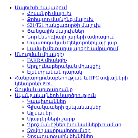
Մալուխի հավաքում
Հոսանքի մալուխ
Քրիպտո մայնինգ մալուխ
S21/T21 հանքագործի մալուխ
Ցանցային մալուխներ
Նոր Էներգիայի լարերի ամրացում
Սպառողական էլեկտրոնիկայի լար
Լամպի մետաղալարերի ամրացում
Սնուցման միակցիչ
FAKRA միակցիչ
Արդյունաբերական միակցիչ
Էլեկտրական դարակ
Հանքարդյունաբերության և HPC տվյալների
կենտրոնի PDU
Ձուլման արտադրանք
Ականջակալների կարծրություն
Կապիտաններ
Գլխակապերի զսպանակներ
Այլ մասեր
Սլայդերների շարք
Դրոշմանիշներ խոսնակների համար
Ձգվող սարքավորումներ
Շրջադարձային ծխնիներ