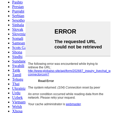
Pashto
Persian
Punjabi
Serbian
Sesotho
Sinhala
Slovak
Slovenian
Somali
Samoan
Scots Gaelic
Shona
Sindhi
Sundanese
Swahili
Tajik
Tamil
Telugu
Thai
Ukrainian
Urdu
Uzbek
Vietnamese
Welsh
Xhosa