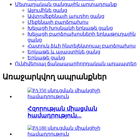
Մետաղական ցանցային արտադրանք
Ալյումինե ցանց
Ավտոմեքենայի աուդիո ցանց
Մեքենայի բարձրախոս
Խելացի խոսնակի երկաթե ցանց
Խելացի բարձրախոսների երկաթուղային
ցանց
Հատուկ ձևի ինտելեկտուալ բարձրախոս
Երկաթե և պլաստիկե ցանց
Երկաթե ցանց
Ունիվերսալ ճանապարհորդական ադապտեր
Առաջարկվող ապրանքներ
Հզորության միացման
համադրություն...