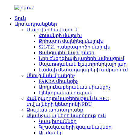
Տուն
Արտադրանքներ
Մալուխի հավաքում
Հոսանքի մալուխ
Քրիպտո մայնինգ մալուխ
S21/T21 հանքագործի մալուխ
Ցանցային մալուխներ
Նոր Էներգիայի լարերի ամրացում
Սպառողական էլեկտրոնիկայի լար
Լամպի մետաղալարերի ամրացում
Սնուցման միակցիչ
FAKRA միակցիչ
Արդյունաբերական միակցիչ
Էլեկտրական դարակ
Հանքարդյունաբերության և HPC
տվյալների կենտրոնի PDU
Ձուլման արտադրանք
Ականջակալների կարծրություն
Կապիտաններ
Գլխակապերի զսպանակներ
Այլ մասեր