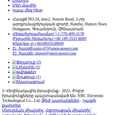
Լուծում
Մեր մասին
Կապ մեզ հետ
Հասցե՝
NO.20, lane2, Nanxin Road, 3-րդ
արդյունաբերական գոտի, Nanzha, Humen Town
Dongguan, Գուանդուն, Չինաստան
Հեռախոսահամար՝
+1-770-409-3178
Բջջային հեռախոս:
+86 189 2553 8009
WhatsApp-ը։
+8618925538009
Էլ․ հասցե։
sales-07@anen-power.com
Էլ․ հասցե։
shawn@anen-power.com
© Հեղինակային իրավունք - 2021։ Բոլոր
իրավունքները պաշտպանված են։ NBC Electronic
Technological Co., Ltd.
Թեժ ապրանքներ
-
Կայքի
քարտեզ
Սնուցման միակցիչ
,
Հզորության միակցիչ՝