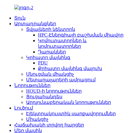
Տուն
Արտադրանքներ
Տվյալների կենտրոն
HPC-Էներգիայի բաշխման միավոր
Կոմուտատորներ և
կոմուտատորներ
Դարակներ
Կրիպտո մայնինգ
PDU
Քրիպտո մայնինգ մալուխ
Սնուցման միակցիչ
Մետաղալարերի ամրացում
Նորություններ
HOUD-ի նորություններ
Ցուցահանդես
Արդյունաբերական նորություններ
Լուծում
Էլեկտրակուստիկ սարքավորումներ
Միակցիչ
Հաճախակի տրվող հարցեր
Մեր մասին