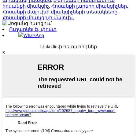
արական, իգական
,
2-փինանի հաստատուն
հոսանքի միակցիչ
,
Հոսանքի լարերի միակցիչներ
,
Հոսանքի մալուխի միակցիչների տեսակները
,
Հոսանքի միակցիչի մալուխ
,
Ուղարկել էլ. փոստ
WhatsApp
Linkedin-ի հետևորդներ
x