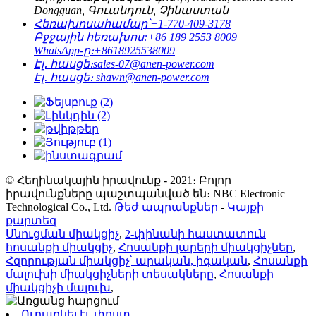
Dongguan, Գուանդուն, Չինաստան
Հեռախոսահամար՝
+1-770-409-3178
Բջջային հեռախոս:
+86 189 2553 8009
WhatsApp-ը։
+8618925538009
Էլ․ հասցե։
sales-07@anen-power.com
Էլ․ հասցե։
shawn@anen-power.com
© Հեղինակային իրավունք - 2021։ Բոլոր
իրավունքները պաշտպանված են։ NBC Electronic
Technological Co., Ltd.
Թեժ ապրանքներ
-
Կայքի
քարտեզ
Սնուցման միակցիչ
,
2-փինանի հաստատուն
հոսանքի միակցիչ
,
Հոսանքի լարերի միակցիչներ
,
Հզորության միակցիչ՝ արական, իգական
,
Հոսանքի
մալուխի միակցիչների տեսակները
,
Հոսանքի
միակցիչի մալուխ
,
Ուղարկել էլ. փոստ