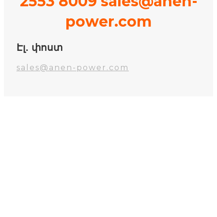
2553 8009 sales@anen-
power.com
Էլ․ փոստ
sales@anen-power.com