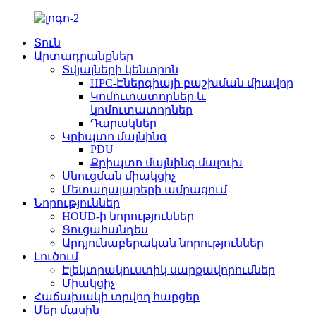
Տուն
Արտադրանքներ
Տվյալների կենտրոն
HPC-Էներգիայի բաշխման միավոր
Կոմուտատորներ և
կոմուտատորներ
Դարակներ
Կրիպտո մայնինգ
PDU
Քրիպտո մայնինգ մալուխ
Սնուցման միակցիչ
Մետաղալարերի ամրացում
Նորություններ
HOUD-ի նորություններ
Ցուցահանդես
Արդյունաբերական նորություններ
Լուծում
Էլեկտրակուստիկ սարքավորումներ
Միակցիչ
Հաճախակի տրվող հարցեր
Մեր մասին