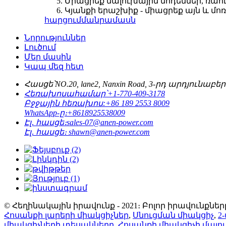
Միացրեք մալուխային մոդեմներ, ռաո
Կյանքի երաշխիք - միացրեք այն և մո
հարցում
մանրամասն
Նորություններ
Լուծում
Մեր մասին
Կապ մեզ հետ
Հասցե՝
NO.20, lane2, Nanxin Road, 3-րդ արդյուն
Հեռախոսահամար՝
+1-770-409-3178
Բջջային հեռախոս:
+86 189 2553 8009
WhatsApp-ը։
+8618925538009
Էլ․ հասցե։
sales-07@anen-power.com
Էլ․ հասցե։
shawn@anen-power.com
© Հեղինակային իրավունք - 2021։ Բոլոր իրավունքները պ
Հոսանքի լարերի միակցիչներ
,
Սնուցման միակցիչ
,
2
միակցիչների տեսակները
,
Հոսանքի միակցիչի մալո