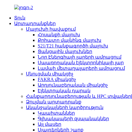
Տուն
Արտադրանքներ
Մալուխի հավաքում
Հոսանքի մալուխ
Քրիպտո մայնինգ մալուխ
S21/T21 հանքագործի մալուխ
Ցանցային մալուխներ
Նոր Էներգիայի լարերի ամրացում
Սպառողական էլեկտրոնիկայի լար
Լամպի մետաղալարերի ամրացում
Սնուցման միակցիչ
FAKRA միակցիչ
Արդյունաբերական միակցիչ
Էլեկտրական դարակ
Հանքարդյունաբերության և HPC տվյալներ
Ձուլման արտադրանք
Ականջակալների կարծրություն
Կապիտաններ
Գլխակապերի զսպանակներ
Այլ մասեր
Սլայդերների շարք