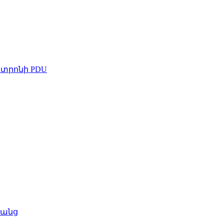
նտրոնի PDU
ցանց