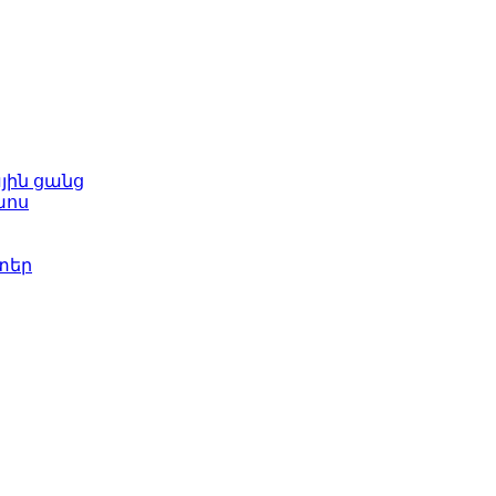
յին ցանց
խոս
տեր