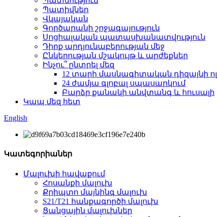
Պատմություն
Պատիվներ
Վկայական
Գործարանի շրջագայություն
Սոցիալական պատասխանատվություն
Դիրք արդյունաբերության մեջ
Ընկերության մշակույթ և արժեքներ
Ինչու՞ ընտրել մեզ
12 տարի մասնագիտական ​​դիզայնի ո
24 ժամյա գլոբալ սպասարկում
Բարձր քանակի անվտանգ և հուսալի
Կապ մեզ հետ
English
Կատեգորիաներ
Մալուխի հավաքում
Հոսանքի մալուխ
Քրիպտո մայնինգ մալուխ
S21/T21 հանքագործի մալուխ
Ցանցային մալուխներ