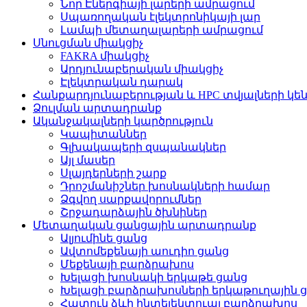
Նոր Էներգիայի լարերի ամրացում
Սպառողական էլեկտրոնիկայի լար
Լամպի մետաղալարերի ամրացում
Սնուցման միակցիչ
FAKRA միակցիչ
Արդյունաբերական միակցիչ
Էլեկտրական դարակ
Հանքարդյունաբերության և HPC տվյալների կե
Ձուլման արտադրանք
Ականջակալների կարծրություն
Կապիտաններ
Գլխակապերի զսպանակներ
Այլ մասեր
Սլայդերների շարք
Դրոշմանիշներ խոսնակների համար
Ձգվող սարքավորումներ
Շրջադարձային ծխնիներ
Մետաղական ցանցային արտադրանք
Ալյումինե ցանց
Ավտոմեքենայի աուդիո ցանց
Մեքենայի բարձրախոս
Խելացի խոսնակի երկաթե ցանց
Խելացի բարձրախոսների երկաթուղային 
Հատուկ ձևի ինտելեկտուալ բարձրախոս