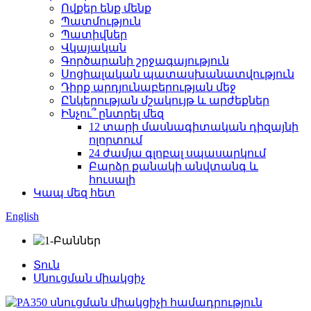
Ովքեր ենք մենք
Պատմություն
Պատիվներ
Վկայական
Գործարանի շրջագայություն
Սոցիալական պատասխանատվություն
Դիրք արդյունաբերության մեջ
Ընկերության մշակույթ և արժեքներ
Ինչու՞ ընտրել մեզ
12 տարի մասնագիտական ​​դիզայնի
ոլորտում
24 ժամյա գլոբալ սպասարկում
Բարձր քանակի անվտանգ և
հուսալի
Կապ մեզ հետ
English
Տուն
Սնուցման միակցիչ