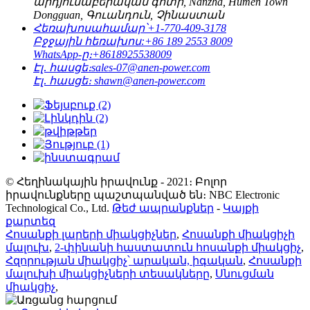
արդյունաբերական գոտի, Nanzha, Humen Town
Dongguan, Գուանդուն, Չինաստան
Հեռախոսահամար՝
+1-770-409-3178
Բջջային հեռախոս:
+86 189 2553 8009
WhatsApp-ը։
+8618925538009
Էլ․ հասցե։
sales-07@anen-power.com
Էլ․ հասցե։
shawn@anen-power.com
© Հեղինակային իրավունք - 2021։ Բոլոր
իրավունքները պաշտպանված են։ NBC Electronic
Technological Co., Ltd.
Թեժ ապրանքներ
-
Կայքի
քարտեզ
Հոսանքի լարերի միակցիչներ
,
Հոսանքի միակցիչի
մալուխ
,
2-փինանի հաստատուն հոսանքի միակցիչ
,
Հզորության միակցիչ՝ արական, իգական
,
Հոսանքի
մալուխի միակցիչների տեսակները
,
Սնուցման
միակցիչ
,