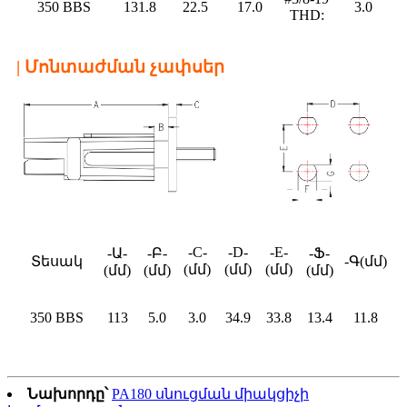
350 BBS
131.8
22.5
17.0
3.0
THD:
| Մոնտաժման չափսեր
-C-
-D-
-E-
-Ա-
-Բ-
-Ֆ-
Տեսակ
-Գ(մմ)
(մմ)
(մմ)
(մմ)
(մմ)
(մմ)
(մմ)
350 BBS
113
5.0
3.0
34.9
33.8
13.4
11.8
Նախորդը՝
PA180 սնուցման միակցիչի