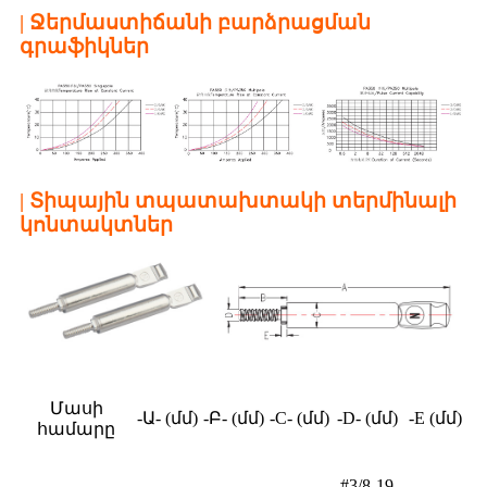
| Ջերմաստիճանի բարձրացման
գրաֆիկներ
| Տիպային տպատախտակի տերմինալի
կոնտակտներ
Մասի
-Ա- (մմ)
-Բ- (մմ)
-C- (մմ)
-D- (մմ)
-E (մմ)
համարը
#3/8-19