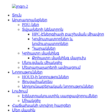
Տուն
Արտադրանքներ
PDU-ներ
Տվյալների կենտրոն
HPC-Էներգիայի բաշխման միավոր
Կոմուտատորներ և
կոմուտատորներ
Դարակներ
Կրիպտո մայնինգ
Քրիպտո մայնինգ մալուխ
Սնուցման միակցիչ
Մետաղալարերի ամրացում
Նորություններ
HOUD-ի նորություններ
Ցուցահանդես
Արդյունաբերական նորություններ
Լուծում
Էլեկտրակուստիկ սարքավորումներ
Միակցիչ
Հաճախակի տրվող հարցեր
Մեր մասին