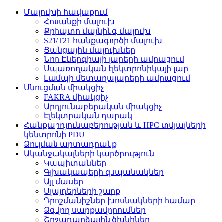
Մալուխի հավաքում
Հոսանքի մալուխ
Քրիպտո մայնինգ մալուխ
S21/T21 հանքագործի մալուխ
Ցանցային մալուխներ
Նոր Էներգիայի լարերի ամրացում
Սպառողական էլեկտրոնիկայի լար
Լամպի մետաղալարերի ամրացում
Սնուցման միակցիչ
FAKRA միակցիչ
Արդյունաբերական միակցիչ
Էլեկտրական դարակ
Հանքարդյունաբերության և HPC տվյալների
կենտրոնի PDU
Ձուլման արտադրանք
Ականջակալների կարծրություն
Կապիտաններ
Գլխակապերի զսպանակներ
Այլ մասեր
Սլայդերների շարք
Դրոշմանիշներ խոսնակների համար
Ձգվող սարքավորումներ
Շրջադարձային ծխնիներ