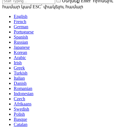
Սեղմեք Enter՝ որոնելու
համար կամ ESC՝ փակելու համար
English
French
German
Portuguese
Spanish
Russian
Japanese
Korean
Arabic
Irish
Greek
Turkish
Italian
Danish
Romanian
Indonesian
Czech
Afrikaans
Swedish
Polish
Basque
Catalan