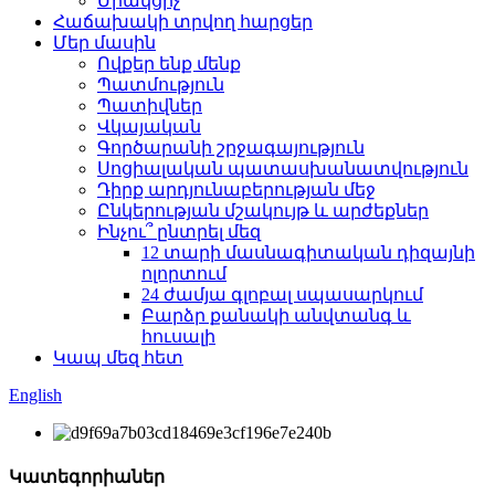
Միակցիչ
Հաճախակի տրվող հարցեր
Մեր մասին
Ովքեր ենք մենք
Պատմություն
Պատիվներ
Վկայական
Գործարանի շրջագայություն
Սոցիալական պատասխանատվություն
Դիրք արդյունաբերության մեջ
Ընկերության մշակույթ և արժեքներ
Ինչու՞ ընտրել մեզ
12 տարի մասնագիտական ​​դիզայնի
ոլորտում
24 ժամյա գլոբալ սպասարկում
Բարձր քանակի անվտանգ և
հուսալի
Կապ մեզ հետ
English
Կատեգորիաներ