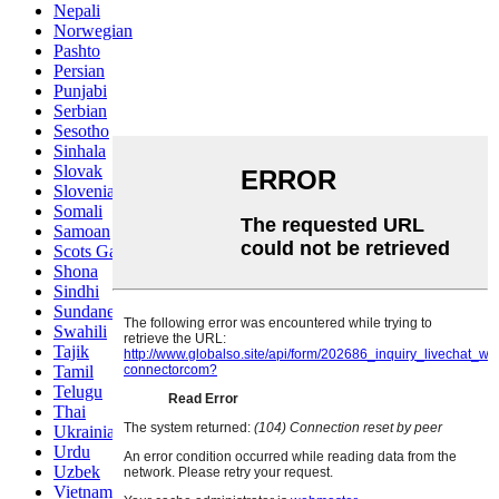
Nepali
Norwegian
Pashto
Persian
Punjabi
Serbian
Sesotho
Sinhala
Slovak
Slovenian
Somali
Samoan
Scots Gaelic
Shona
Sindhi
Sundanese
Swahili
Tajik
Tamil
Telugu
Thai
Ukrainian
Urdu
Uzbek
Vietnamese