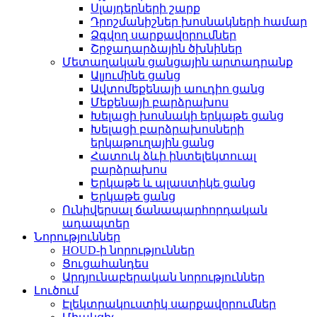
Սլայդերների շարք
Դրոշմանիշներ խոսնակների համար
Ձգվող սարքավորումներ
Շրջադարձային ծխնիներ
Մետաղական ցանցային արտադրանք
Ալյումինե ցանց
Ավտոմեքենայի աուդիո ցանց
Մեքենայի բարձրախոս
Խելացի խոսնակի երկաթե ցանց
Խելացի բարձրախոսների
երկաթուղային ցանց
Հատուկ ձևի ինտելեկտուալ
բարձրախոս
Երկաթե և պլաստիկե ցանց
Երկաթե ցանց
Ունիվերսալ ճանապարհորդական
ադապտեր
Նորություններ
HOUD-ի նորություններ
Ցուցահանդես
Արդյունաբերական նորություններ
Լուծում
Էլեկտրակուստիկ սարքավորումներ