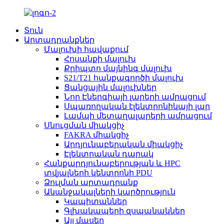
Տուն
Արտադրանքներ
Մալուխի հավաքում
Հոսանքի մալուխ
Քրիպտո մայնինգ մալուխ
S21/T21 հանքագործի մալուխ
Ցանցային մալուխներ
Նոր Էներգիայի լարերի ամրացում
Սպառողական էլեկտրոնիկայի լար
Լամպի մետաղալարերի ամրացում
Սնուցման միակցիչ
FAKRA միակցիչ
Արդյունաբերական միակցիչ
Էլեկտրական դարակ
Հանքարդյունաբերության և HPC
տվյալների կենտրոնի PDU
Ձուլման արտադրանք
Ականջակալների կարծրություն
Կապիտաններ
Գլխակապերի զսպանակներ
Այլ մասեր