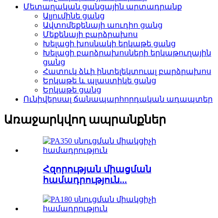
Մետաղական ցանցային արտադրանք
Ալյումինե ցանց
Ավտոմեքենայի աուդիո ցանց
Մեքենայի բարձրախոս
Խելացի խոսնակի երկաթե ցանց
Խելացի բարձրախոսների երկաթուղային
ցանց
Հատուկ ձևի ինտելեկտուալ բարձրախոս
Երկաթե և պլաստիկե ցանց
Երկաթե ցանց
Ունիվերսալ ճանապարհորդական ադապտեր
Առաջարկվող ապրանքներ
Հզորության միացման
համադրություն...